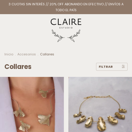
3 CUOTAS SIN INTERÉS // 20% OFF ABONANDO EN EFECTIVO // ENVÍOS A
TODO EL PAÍS
Inicio
.
Accesorios
.
Collares
Collares
FILTRAR