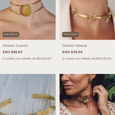
SIN STOCK
SIN STOCK
Choker Cuarzo
Choker Selene
$163.895,00
$160.545,00
3
cuotas sin interés de
$54.631,67
3
cuotas sin interés de
$53.515,00