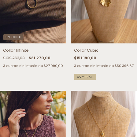
SIN STOCK
Collar Infinite
Collar Cubic
$109.263,00
$81.270,00
$151.190,00
3
cuotas sin interés de
$27.090,00
3
cuotas sin interés de
$50.396,67
COMPRAR