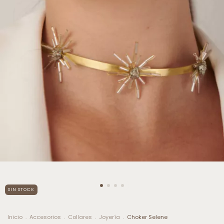
SIN STOCK
Inicio
.
Accesorios
.
Collares
.
Joyería
.
Choker Selene