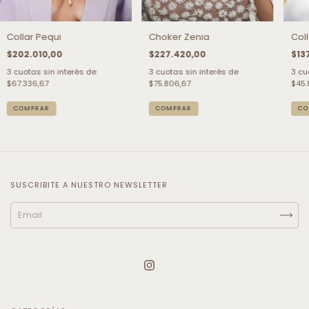
Collar Pequi
Choker Zenia
Coll
$202.010,00
$227.420,00
$13
3
cuotas sin interés de
3
cuotas sin interés de
3
cu
$67.336,67
$75.806,67
$45.
COMPRAR
COMPRAR
CO
SUSCRIBITE A NUESTRO NEWSLETTER