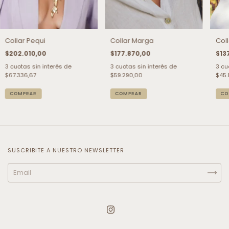
Collar Pequi
Collar Marga
Coll
$202.010,00
$177.870,00
$13
3
cuotas sin interés de
3
cuotas sin interés de
3
cu
$67.336,67
$59.290,00
$45.
COMPRAR
COMPRAR
CO
SUSCRIBITE A NUESTRO NEWSLETTER