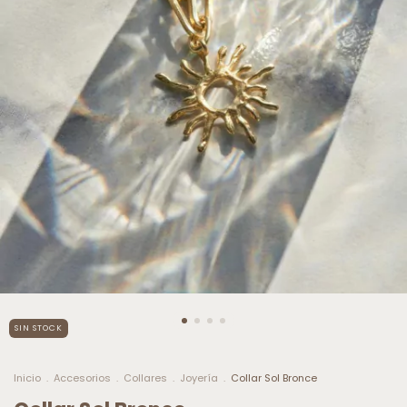
SIN STOCK
Inicio
.
Accesorios
.
Collares
.
Joyería
.
Collar Sol Bronce