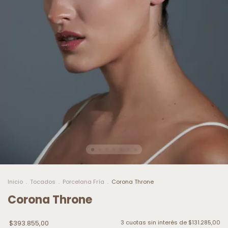
Inicio
.
Tocados
.
Porcelana Fría
.
Corona Throne
Corona Throne
$393.855,00
3
cuotas sin interés de
$131.285,00