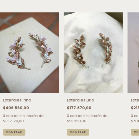
Laterales Pino
Laterales Lirio
Lat
$406.560,00
$177.870,00
$21
3
cuotas sin interés de
3
cuotas sin interés de
3
cu
$135.520,00
$59.290,00
$71.