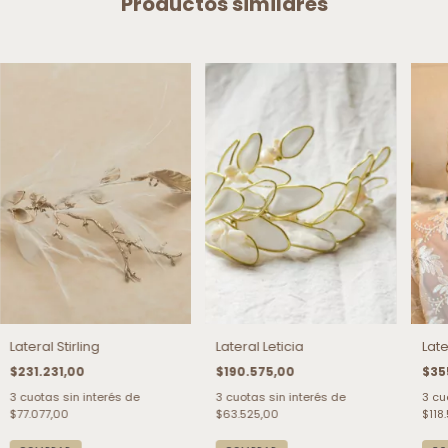
Productos similares
Lateral Stirling
Lateral Leticia
Lat
$231.231,00
$190.575,00
$35
3
cuotas sin interés de
3
cuotas sin interés de
3
cu
$77.077,00
$63.525,00
$118