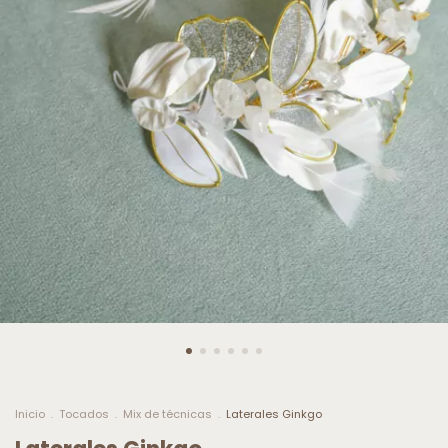
Inicio
.
Tocados
.
Mix de técnicas
.
Laterales Ginkgo